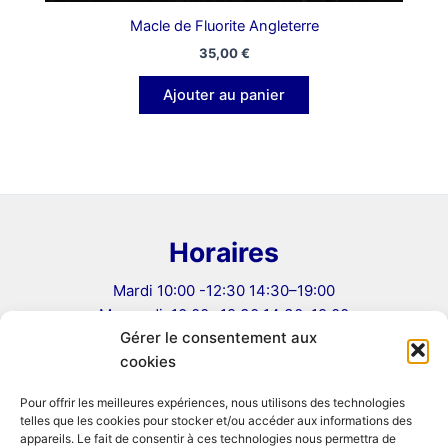
Macle de Fluorite Angleterre
35,00
€
Ajouter au panier
Horaires
Mardi 10:00 -12:30 14:30–19:00
Mercredi: 10:00 -12:30 14:30–19:00
Gérer le consentement aux
Jeudi: 10:00 -12:30 14:30–19:00
cookies
Vendredi: 10:00 -12:30 14:30–19:00
Samedi 10:00–12:30, 14:00–19:00
Pour offrir les meilleures expériences, nous utilisons des technologies
telles que les cookies pour stocker et/ou accéder aux informations des
Informations
appareils. Le fait de consentir à ces technologies nous permettra de