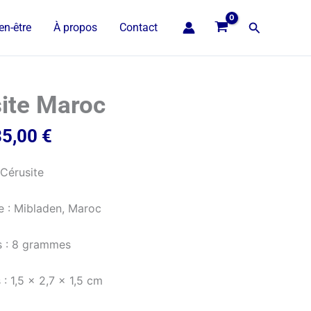
Recherche
en-être
À propos
Contact
ite Maroc
35,00
€
Cérusite
 : Mibladen, Maroc
s : 8 grammes
: 1,5 x 2,7 x 1,5 cm