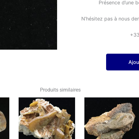
Présence d’une b
N’hésitez pas à nous de
+3
Ajou
Produits similaires