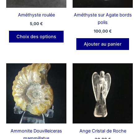
peuvent
être
Améthyste roulée
Améthyste sur Agate bords
choisies
polis
5,00
€
sur
100,00
€
la
Choix des options
page
Ajouter au panier
du
produit
Ammonite Douvilleiceras
Ange Cristal de Roche
mammillatus