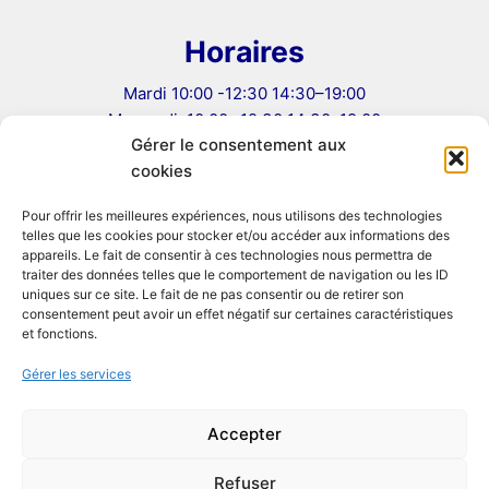
Horaires
Mardi 10:00 -12:30 14:30–19:00
Mercredi: 10:00 -12:30 14:30–19:00
Gérer le consentement aux
Jeudi: 10:00 -12:30 14:30–19:00
cookies
Vendredi: 10:00 -12:30 14:30–19:00
Samedi 10:00–12:30, 14:00–19:00
Pour offrir les meilleures expériences, nous utilisons des technologies
telles que les cookies pour stocker et/ou accéder aux informations des
Informations
appareils. Le fait de consentir à ces technologies nous permettra de
traiter des données telles que le comportement de navigation ou les ID
uniques sur ce site. Le fait de ne pas consentir ou de retirer son
Mentions légales
consentement peut avoir un effet négatif sur certaines caractéristiques
Conditions Générales de Vente
et fonctions.
Politique de confidentialité
Gérer les services
Politique de cookies (UE)
Formulaire de rétractation
Accepter
Réseaux Sociaux
Refuser