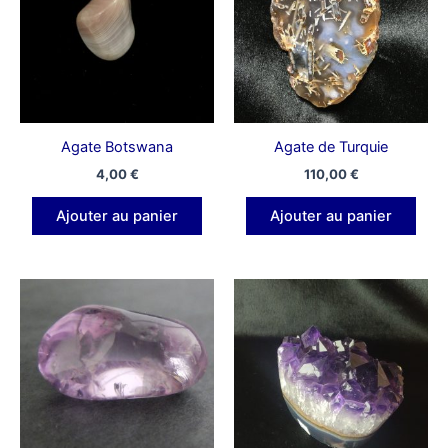
Agate Botswana
Agate de Turquie
4,00
€
110,00
€
Ajouter au panier
Ajouter au panier
Ce
produit
a
plusieurs
variations.
Les
options