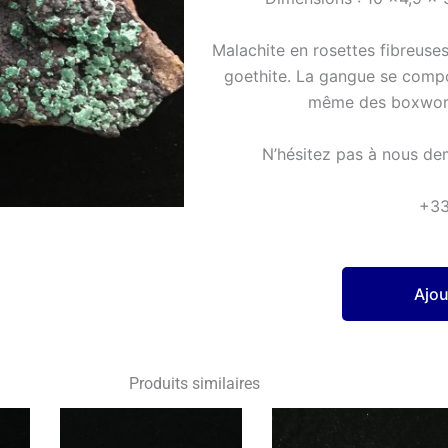
Malachite en rosettes fibreuses 
goethite. La gangue se compo
même des boxworks
N’hésitez pas à nous de
+3
Ajou
Produits similaires