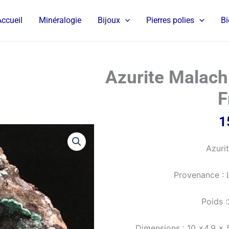
Accueil
Minéralogie
Bijoux
Pierres polies
Bi
Azurite Malachi
F
1
Azuri
Provenance : L
Poids 
Dimensions : 10 x4,9 x 