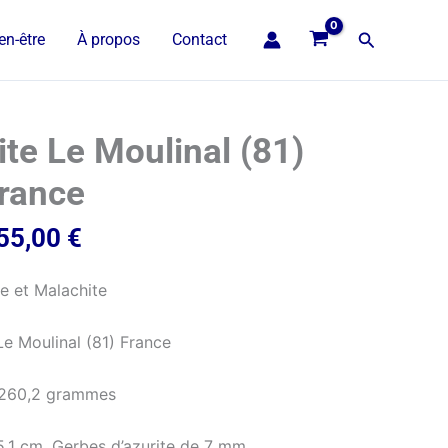
Recherche
en-être
À propos
Contact
te Le Moulinal (81)
rance
55,00
€
te et Malachite
e Moulinal (81) France
:260,2 grammes
5,1 cm. Gerbes d’azurite de 7 mm