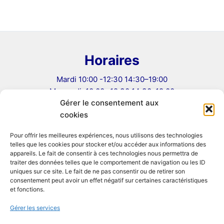
Horaires
Mardi 10:00 -12:30 14:30–19:00
Mercredi: 10:00 -12:30 14:30–19:00
Gérer le consentement aux
Jeudi: 10:00 -12:30 14:30–19:00
cookies
Vendredi: 10:00 -12:30 14:30–19:00
Samedi 10:00–12:30, 14:00–19:00
Pour offrir les meilleures expériences, nous utilisons des technologies
telles que les cookies pour stocker et/ou accéder aux informations des
Informations
appareils. Le fait de consentir à ces technologies nous permettra de
traiter des données telles que le comportement de navigation ou les ID
uniques sur ce site. Le fait de ne pas consentir ou de retirer son
Mentions légales
consentement peut avoir un effet négatif sur certaines caractéristiques
Conditions Générales de Vente
et fonctions.
Politique de confidentialité
Gérer les services
Politique de cookies (UE)
Formulaire de rétractation