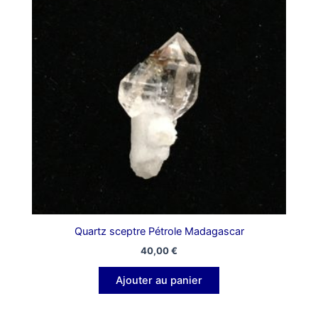
Quartz sceptre Pétrole Madagascar
40,00
€
Ajouter au panier