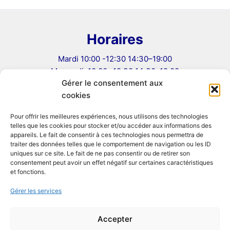
Horaires
Mardi 10:00 -12:30 14:30–19:00
Mercredi: 10:00 -12:30 14:30–19:00
Gérer le consentement aux
Jeudi: 10:00 -12:30 14:30–19:00
cookies
Vendredi: 10:00 -12:30 14:30–19:00
Samedi 10:00–12:30, 14:00–19:00
Pour offrir les meilleures expériences, nous utilisons des technologies
telles que les cookies pour stocker et/ou accéder aux informations des
Informations
appareils. Le fait de consentir à ces technologies nous permettra de
traiter des données telles que le comportement de navigation ou les ID
uniques sur ce site. Le fait de ne pas consentir ou de retirer son
Mentions légales
consentement peut avoir un effet négatif sur certaines caractéristiques
Conditions Générales de Vente
et fonctions.
Politique de confidentialité
Gérer les services
Politique de cookies (UE)
Formulaire de rétractation
Accepter