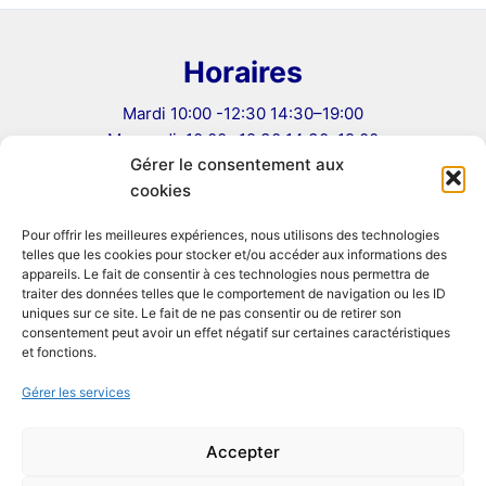
Horaires
Mardi 10:00 -12:30 14:30–19:00
Mercredi: 10:00 -12:30 14:30–19:00
Gérer le consentement aux
Jeudi: 10:00 -12:30 14:30–19:00
cookies
Vendredi: 10:00 -12:30 14:30–19:00
Samedi 10:00–12:30, 14:00–19:00
Pour offrir les meilleures expériences, nous utilisons des technologies
telles que les cookies pour stocker et/ou accéder aux informations des
Informations
appareils. Le fait de consentir à ces technologies nous permettra de
traiter des données telles que le comportement de navigation ou les ID
uniques sur ce site. Le fait de ne pas consentir ou de retirer son
Mentions légales
consentement peut avoir un effet négatif sur certaines caractéristiques
Conditions Générales de Vente
et fonctions.
Politique de confidentialité
Gérer les services
Politique de cookies (UE)
Formulaire de rétractation
Accepter
Réseaux Sociaux