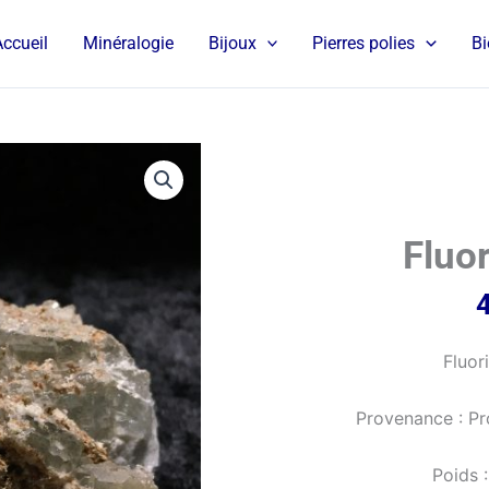
Accueil
Minéralogie
Bijoux
Pierres polies
Bi
Fluor
Fluor
Provenance : Pr
Poids 