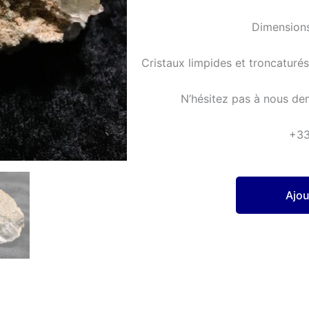
Dimensions
Cristaux limpides et troncaturés,
N’hésitez pas à nous de
+3
Ajou