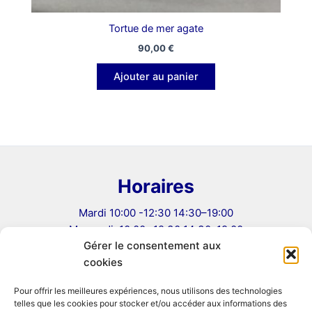
Tortue de mer agate
90,00
€
Ajouter au panier
Horaires
Mardi 10:00 -12:30 14:30–19:00
Mercredi: 10:00 -12:30 14:30–19:00
Gérer le consentement aux
Jeudi: 10:00 -12:30 14:30–19:00
cookies
Vendredi: 10:00 -12:30 14:30–19:00
Samedi 10:00–12:30, 14:00–19:00
Pour offrir les meilleures expériences, nous utilisons des technologies
telles que les cookies pour stocker et/ou accéder aux informations des