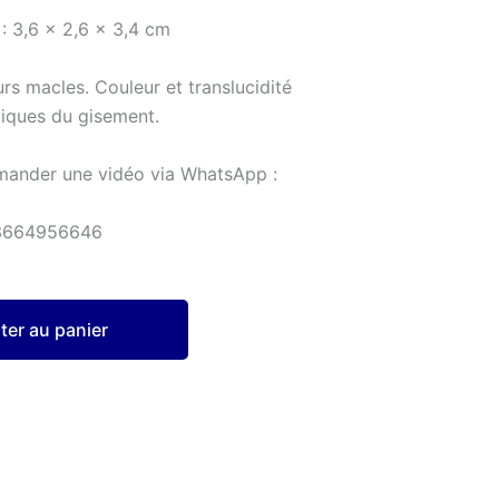
: 3,6 x 2,6 x 3,4 cm
urs macles. Couleur et translucidité
tiques du gisement.
mander une vidéo via WhatsApp :
3664956646
ter au panier