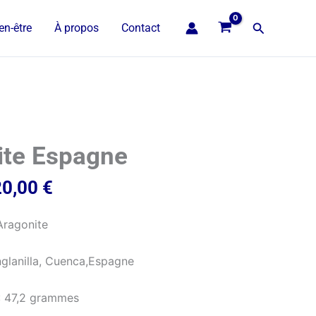
Recherche
en-être
À propos
Contact
ite Espagne
20,00
€
Aragonite
glanilla, Cuenca,Espagne
: 47,2 grammes