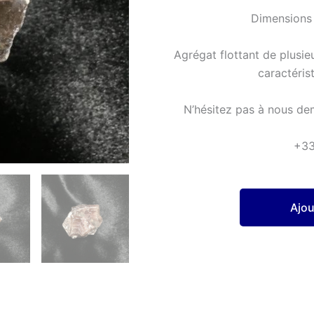
Dimensions 
Agrégat flottant de plusie
caractéris
N’hésitez pas à nous de
+3
Ajou